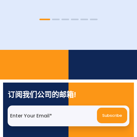
订阅我们公司的邮箱!
Subscribe