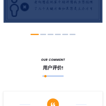
OUR COMMENT
用户评价!