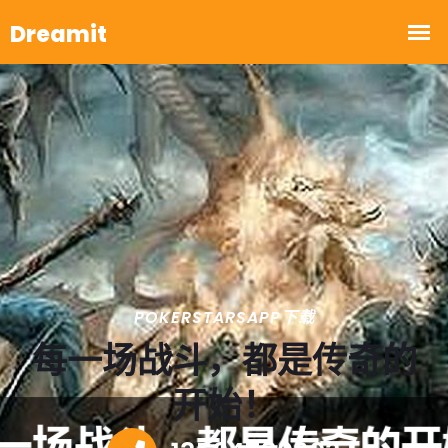
POKERSTARSAPP下载
每一场战斗，都是传奇的
开始！