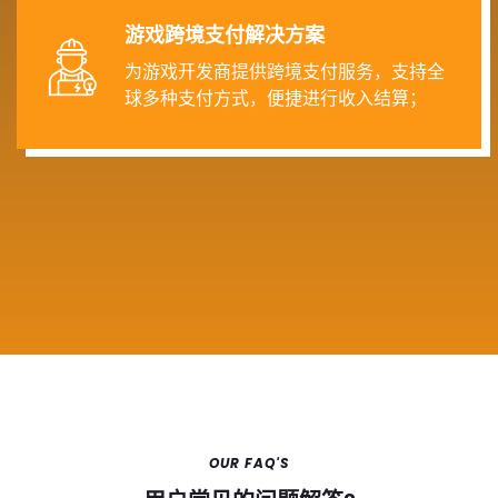
游戏跨境支付解决方案
为游戏开发商提供跨境支付服务，支持全
球多种支付方式，便捷进行收入结算；
OUR FAQ'S