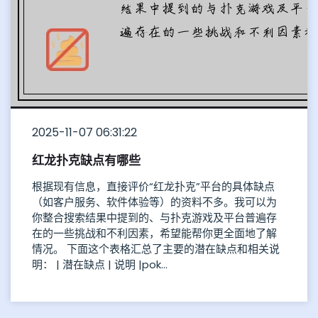
2025-11-07 06:31:22
红龙扑克缺点有哪些
根据现有信息，直接评价“红龙扑克”平台的具体缺点
（如客户服务、软件体验等）的资料不多。我可以为
你整合搜索结果中提到的、与扑克游戏及平台普遍存
在的一些挑战和不利因素，希望能帮你更全面地了解
情况。 下面这个表格汇总了主要的潜在缺点和相关说
明： | 潜在缺点 | 说明 |pok...