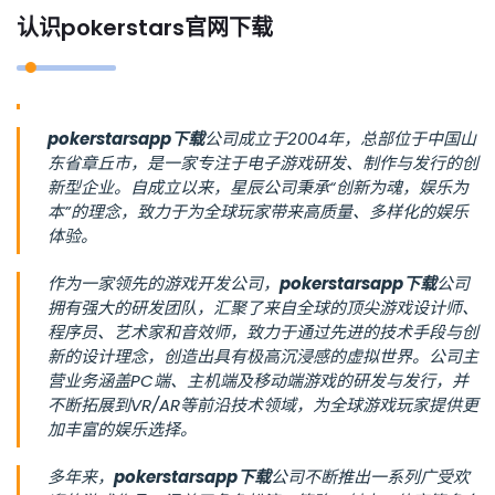
认识pokerstars官网下载
pokerstarsapp下载
公司成立于2004年，总部位于中国山
东省章丘市，是一家专注于电子游戏研发、制作与发行的创
新型企业。自成立以来，星辰公司秉承“创新为魂，娱乐为
本”的理念，致力于为全球玩家带来高质量、多样化的娱乐
体验。
作为一家领先的游戏开发公司，
pokerstarsapp下载
公司
拥有强大的研发团队，汇聚了来自全球的顶尖游戏设计师、
程序员、艺术家和音效师，致力于通过先进的技术手段与创
新的设计理念，创造出具有极高沉浸感的虚拟世界。公司主
营业务涵盖PC端、主机端及移动端游戏的研发与发行，并
不断拓展到VR/AR等前沿技术领域，为全球游戏玩家提供更
加丰富的娱乐选择。
多年来，
pokerstarsapp下载
公司不断推出一系列广受欢