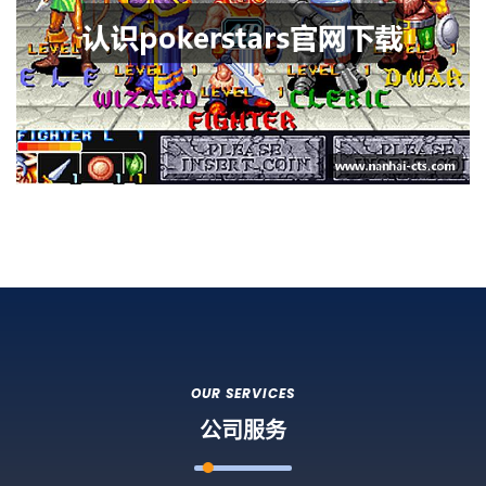
OUR SERVICES
公司服务