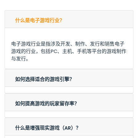
什么是电子游戏行业？
电子游戏行业是指涉及开发、制作、发行和销售电子
游戏的行业，包括PC、主机、手机等平台的游戏制作
与发行。
如何选择适合的游戏引擎？
如何提高游戏的玩家留存率？
什么是增强现实游戏（AR）？